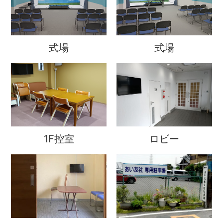
式場
式場
1F控室
ロビー